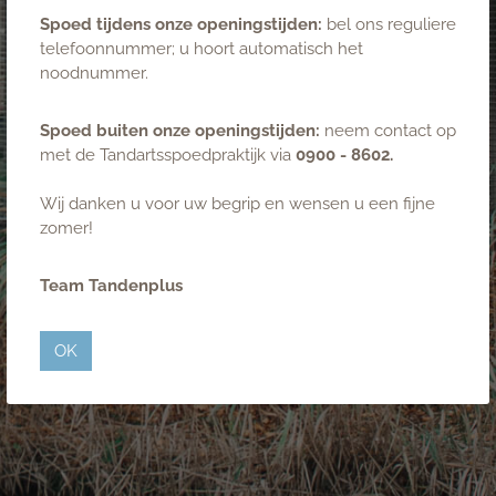
Spoed tijdens onze openingstijden:
bel ons reguliere
Telefonisch bereikbaar op ma t/m do van 8.00 - 12.00
telefoonnummer; u hoort automatisch het
uur en van 13.00 - 16.30 uur.
noodnummer.
Telefonisch bereikbaar op vrijdag van 8.00 - 12.00 uur.
Spoed buiten onze openingstijden:
neem contact op
met de Tandartsspoedpraktijk via
0900 - 8602.
Wij zijn aangesloten bij
Wij danken u voor uw begrip en wensen u een fijne
zomer!
Team Tandenplus
OK