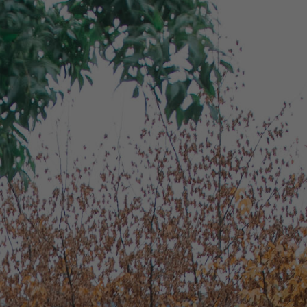
0347 - 32 82 62
info@tandenplus.nl
Spoed avond/weekend
0900 - 8602
Helaas is er iets fout gegaan, probeer het nog eens. Wil het
niet lukken? Dan zijn wij bereikbaar op
0347 - 32 82 62
voor
al uw vragen.
Contact