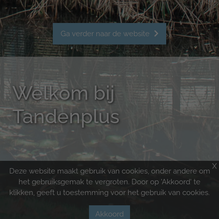
Ga verder naar de website
Welkom bij
Tandenplus
Over Fresh Tandartsen
Privacy verklaring 2025
Voorwaarden
X
Deze website maakt gebruik van cookies, onder andere om
het gebruiksgemak te vergroten. Door op 'Akkoord' te
klikken, geeft u toestemming voor het gebruik van cookies.
2022 by Tandenplus, powered by
DudeSquare
Akkoord