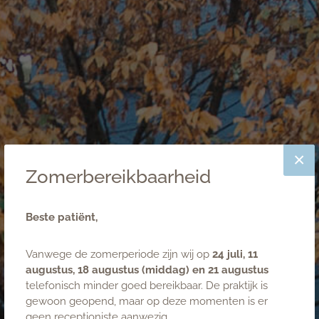
×
Zomerbereikbaarheid
Beste patiënt,
Vanwege de zomerperiode zijn wij op
24 juli, 11
0347 - 32 82 62
augustus, 18 augustus (middag) en 21 augustus
telefonisch minder goed bereikbaar. De praktijk is
info@tandenplus.nl
gewoon geopend, maar op deze momenten is er
Spoed avond/weekend
0900 - 8602
geen receptioniste aanwezig.