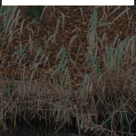
te ontwikkelen of zich kunnen verbeteren. In overleg met
de medewerkers wordt eventueel een scholingstraject
opgezet. Dit kan zowel gaan om interne als externe
trainingen en coaching.
Deskundigheid en kwaliteit
Onze behandelaars staan ingeschreven in het
Kwaliteitsregister voor Tandartsen (
KRT
) en het
Kwaliteitsregister voor Mondhygiënisten (
KRM
) en volgen de
nodige bij- en nascholing. Elk jaar wordt er een
opleidingsplan opgesteld waarin de geplande opleidingen
en cursussen worden vastgelegd. Tijdens het
functioneringsgesprek wordt de effectiviteit van de
gevolgde opleidingen geëvalueerd. Daarnaast nemen we
deel aan visitaties en worden er binnen de praktijk
observaties uitgevoerd tijdens de werkzaamheden. De
bevindingen worden teruggekoppeld naar de
desbetreffende medewerkers en besproken in het
werkoverleg.