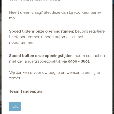
Heeft u een vraag? Stel deze dan bij voorkeur per e-
mail.
Kwaliteitsontwikkeling en
deskundigheid
Spoed tijdens onze openingstijden:
bel ons reguliere
telefoonnummer; u hoort automatisch het
noodnummer.
Wij streven ernaar om kwalitatief hoogstaande
tandheelkundige zorg te verlenen aan onze patiënten. Om
dit te kunnen realiseren werken wij met goed opgeleide
Spoed buiten onze openingstijden:
neem contact op
medewerkers, kwalitatief goede apparatuur en volgen wij
met de Tandartsspoedpraktijk via
0900 - 8602.
de richtlijnen op het gebied van tandheelkunde, hygiëne-
en infectiepreventie en de algemene wet- en regelgeving.
Wij danken u voor uw begrip en wensen u een fijne
zomer!
Scholing en ontwikkeling
Wij vinden permanente scholing op het gebied van nieuwe
Team Tandenplus
wetenschappelijke inzichten belangrijk. Daarom nemen we
deel aan cursussen en congressen in binnen- en buitenland.
OK
Door middel van functioneringsgesprekken brengen we in
kaart op welk gebied onze medewerkers zich verder dienen